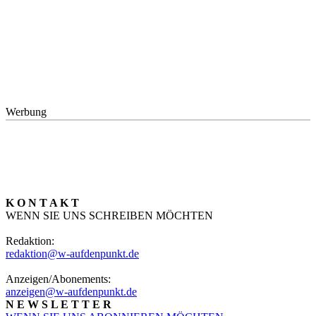
Werbung
K O N T A K T
WENN SIE UNS SCHREIBEN MÖCHTEN
Redaktion:
redaktion@w-aufdenpunkt.de
Anzeigen/Abonements:
anzeigen@w-aufdenpunkt.de
N E W S L E T T E R