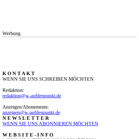
Werbung
K O N T A K T
WENN SIE UNS SCHREIBEN MÖCHTEN
Redaktion:
redaktion@w-aufdenpunkt.de
Anzeigen/Abonements:
anzeigen@w-aufdenpunkt.de
N E W S L E T T E R
WENN SIE UNS ABONNIEREN MÖCHTEN
W E B S I T E - I N F O