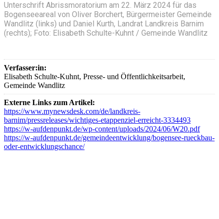
Unterschrift Abrissmoratorium am 22. März 2024 für das
Bogenseeareal von Oliver Borchert, Bürgermeister Gemeinde
Wandlitz (links) und Daniel Kurth, Landrat Landkreis Barnim
(rechts); Foto: Elisabeth Schulte-Kuhnt / Gemeinde Wandlitz
Verfasser:in:
Elisabeth Schulte-Kuhnt, Presse- und Öffentlichkeitsarbeit,
Gemeinde Wandlitz
Externe Links zum Artikel:
https://www.mynewsdesk.com/de/landkreis-
barnim/pressreleases/wichtiges-etappenziel-erreicht-3334493
https://w-aufdenpunkt.de/wp-content/uploads/2024/06/W20.pdf
https://w-aufdenpunkt.de/gemeindeentwicklung/bogensee-rueckbau-
oder-entwicklungschance/