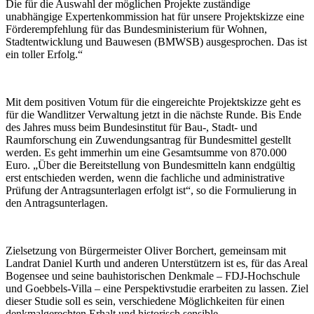
Die für die Auswahl der möglichen Projekte zuständige
unabhängige Expertenkommission hat für unsere Projektskizze eine
Förderempfehlung für das Bundesministerium für Wohnen,
Stadtentwicklung und Bauwesen (BMWSB) ausgesprochen. Das ist
ein toller Erfolg.“
Mit dem positiven Votum für die eingereichte Projektskizze geht es
für die Wandlitzer Verwaltung jetzt in die nächste Runde. Bis Ende
des Jahres muss beim Bundesinstitut für Bau-, Stadt- und
Raumforschung ein Zuwendungsantrag für Bundesmittel gestellt
werden. Es geht immerhin um eine Gesamtsumme von 870.000
Euro. „Über die Bereitstellung von Bundesmitteln kann endgültig
erst entschieden werden, wenn die fachliche und administrative
Prüfung der Antragsunterlagen erfolgt ist“, so die Formulierung in
den Antragsunterlagen.
Zielsetzung von Bürgermeister Oliver Borchert, gemeinsam mit
Landrat Daniel Kurth und anderen Unterstützern ist es, für das Areal
Bogensee und seine bauhistorischen Denkmale – FDJ-Hochschule
und Goebbels-Villa – eine Perspektivstudie erarbeiten zu lassen. Ziel
dieser Studie soll es sein, verschiedene Möglichkeiten für einen
denkmalgerechten Erhalt und historisch sensible,