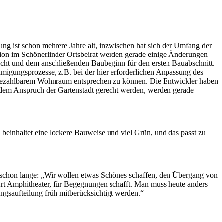
ng ist schon mehrere Jahre alt, inzwischen hat sich der Umfang der
sion im Schönerlinder Ortsbeirat werden gerade einige Änderungen
recht und dem anschließenden Baubeginn für den ersten Bauabschnitt.
igungsprozesse, z.B. bei der hier erforderlichen Anpassung des
h bezahlbarem Wohnraum entsprechen zu können. Die Entwickler haben
h dem Anspruch der Gartenstadt gerecht werden, werden gerade
beinhaltet eine lockere Bauweise und viel Grün, und das passt zu
00 schon lange: „Wir wollen etwas Schönes schaffen, den Übergang von
r Art Amphitheater, für Begegnungen schafft. Man muss heute anders
ungsaufteilung früh mitberücksichtigt werden.“