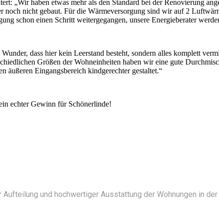
rt: „Wir haben etwas mehr als den Standard bei der Renovierung anges
 aber noch nicht gebaut. Für die Wärmeversorgung sind wir auf 2 Luftwä
rgung schon einen Schritt weitergegangen, unsere Energieberater werd
 Wunder, dass hier kein Leerstand besteht, sondern alles komplett verm
schiedlichen Größen der Wohneinheiten haben wir eine gute Durchmisc
en äußeren Eingangsbereich kindgerechter gestaltet.“
 ein echter Gewinn für Schönerlinde!
 Aufteilung und hochwertiger Ausstattung der Wohnungen in de