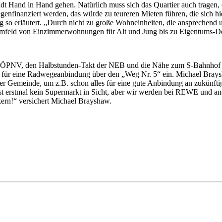
dt Hand in Hand gehen. Natürlich muss sich das Quartier auch tragen,
inanziert werden, das würde zu teureren Mieten führen, die sich hier 
 so erläutert. „Durch nicht zu große Wohneinheiten, die ansprechend u
umfeld von Einzimmerwohnungen für Alt und Jung bis zu Eigentums-Dopp
en ÖPNV, den Halbstunden-Takt der NEB und die Nähe zum S-Bahnhof B
ch für eine Radwegeanbindung über den „Weg Nr. 5“ ein. Michael Bray
der Gemeinde, um z.B. schon alles für eine gute Anbindung an zukün
 ist erstmal kein Supermarkt in Sicht, aber wir werden bei REWE und a
ern!“ versichert Michael Brayshaw.