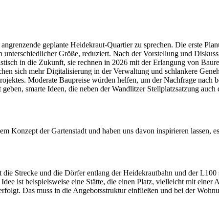
 angrenzende geplante Heidekraut-Quartier zu sprechen. Die erste Planu
n unterschiedlicher Größe, reduziert. Nach der Vorstellung und Diskus
stisch in die Zukunft, sie rechnen in 2026 mit der Erlangung von Bau
n sich mehr Digitalisierung in der Verwaltung und schlankere Genehm
 Projektes. Moderate Baupreise würden helfen, um der Nachfrage nac
t geben, smarte Ideen, die neben der Wandlitzer Stellplatzsatzung auc
m Konzept der Gartenstadt und haben uns davon inspirieren lassen, es 
kennt die Strecke und die Dörfer entlang der Heidekrautbahn und der L1
e ist beispielsweise eine Stätte, die einen Platz, vielleicht mit eine
 erfolgt. Das muss in die Angebotsstruktur einfließen und bei der Wohn