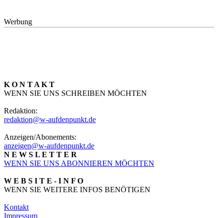
Werbung
K O N T A K T
WENN SIE UNS SCHREIBEN MÖCHTEN
Redaktion:
redaktion@w-aufdenpunkt.de
Anzeigen/Abonements:
anzeigen@w-aufdenpunkt.de
N E W S L E T T E R
WENN SIE UNS ABONNIEREN MÖCHTEN
W E B S I T E - I N F O
WENN SIE WEITERE INFOS BENÖTIGEN
Kontakt
Impressum