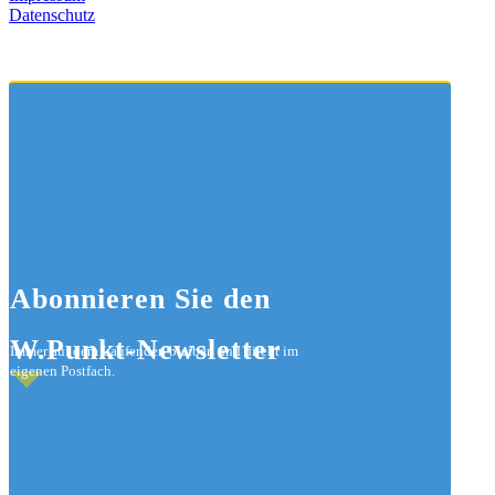
Datenschutz
Abonnieren
Sie den
W.Punkt-Newsletter
Immer auf dem Laufenden bleiben und direkt im
eigenen Postfach.