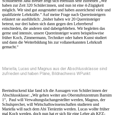
Schulleiterin Jana Breuer zeigt sich ebenfalls sehr zufrieden „Wir
haben zur Zeit 320 Schüler:innen, und nun ist eine 4-Zügigkeit
möglich. Wir sind gut ausgestattet und haben ausreichend viele und
qualifizierte Lehrkräfte.“ Auf meine Frage nach Quereinsteigern
erläutert sie ausführlich: „bisher haben wir 20 Quereinsteiger
betreut, nur drei haben sich dann gegen den Lehrerberuf
entschieden, die anderen sind dabeigeblieben. Wir begleiten das
gerne und intensiv, unsere Quereinsteiger waren beispielsweise
früher Koch, Zimmermann, Techniker oder haben Kunst studiert
und dann die Weiterbildung bis zur vollanerkannten Lehrkraft
gemacht.“
Mariella, Lucas und Magnus aus der Abschlussklasse sind
zufrieden und haben Pläne, Bildnachweis WPunkt
Beeindruckend klar fand ich die Aussagen von Schüler:innen der
Abschlussklasse: „Wir gehen weiter ans Oberstufenzentrum Barnim
1“, Paul will Verwaltungsfachangestellter werden, Magnus, der
Schulsprecher, will Wirtschaftswissenschaften studieren und
Mariella will nach dem Abi Tierärztin werden. Lucas wollte früher
mal Koch werden, doch nun hat er sich für eine Lehre als KFZ-