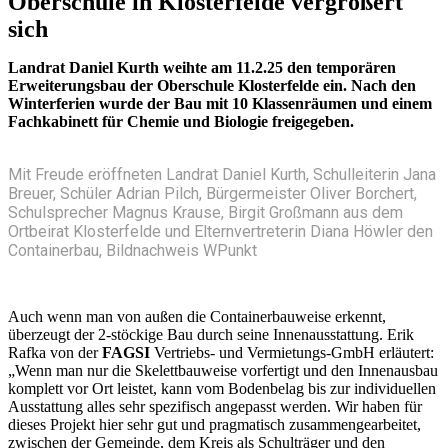
Oberschule in Klosterfelde vergrößert
sich
Landrat Daniel Kurth weihte am 11.2.25 den temporären
Erweiterungsbau der Oberschule Klosterfelde ein. Nach den
Winterferien wurde der Bau mit 10 Klassenräumen und einem
Fachkabinett für Chemie und Biologie freigegeben.
Mit Freude eröffneten Landrat Daniel Kurth, Schulleiterin Jana
Breuer, Schüler Adrian Pilch, Bürgermeister Oliver Borchert,
Schulsprecher Magnus Krause, Birgit Großmann aus dem
Ortbeirat Klosterfelde und Elternvertreterin Diana Höwler den
Containerbau, Bildnachweis WPunkt
Auch wenn man von außen die Containerbauweise erkennt,
überzeugt der 2-stöckige Bau durch seine Innenausstattung. Erik
Rafka von der
FAGSI
Vertriebs- und Vermietungs-GmbH erläutert:
„Wenn man nur die Skelettbauweise vorfertigt und den Innenausbau
komplett vor Ort leistet, kann vom Bodenbelag bis zur individuellen
Ausstattung alles sehr spezifisch angepasst werden. Wir haben für
dieses Projekt hier sehr gut und pragmatisch zusammengearbeitet,
zwischen der Gemeinde, dem Kreis als Schulträger und den