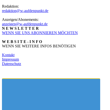
Redaktion:
redaktion@w-aufdenpunkt.de
Anzeigen/Abonements:
anzeigen@w-aufdenpunkt.de
N E W S L E T T E R
WENN SIE UNS ABONNIEREN MÖCHTEN
W E B S I T E - I N F O
WENN SIE WEITERE INFOS BENÖTIGEN
Kontakt
Impressum
Datenschutz