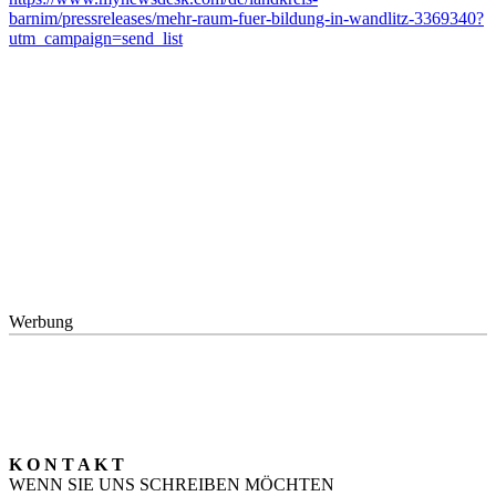
barnim/pressreleases/mehr-raum-fuer-bildung-in-wandlitz-3369340?
utm_campaign=send_list
Werbung
K O N T A K T
WENN SIE UNS SCHREIBEN MÖCHTEN