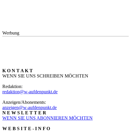
Werbung
K O N T A K T
WENN SIE UNS SCHREIBEN MÖCHTEN
Redaktion:
redaktion@w-aufdenpunkt.de
Anzeigen/Abonements:
anzeigen@w-aufdenpunkt.de
N E W S L E T T E R
WENN SIE UNS ABONNIEREN MÖCHTEN
W E B S I T E - I N F O