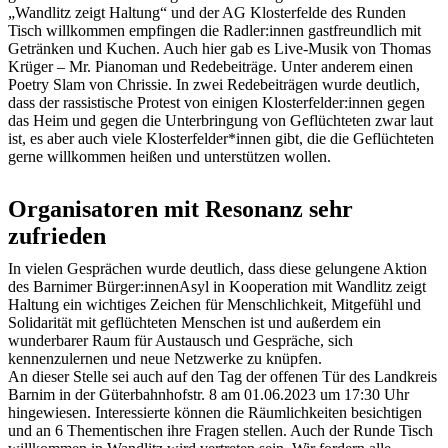
„Wandlitz zeigt Haltung“ und der AG Klosterfelde des Runden
Tisch willkommen empfingen die Radler:innen gastfreundlich mit
Getränken und Kuchen. Auch hier gab es Live-Musik von Thomas
Krüger – Mr. Pianoman und Redebeiträge. Unter anderem einen
Poetry Slam von Chrissie. In zwei Redebeiträgen wurde deutlich,
dass der rassistische Protest von einigen Klosterfelder:innen gegen
das Heim und gegen die Unterbringung von Geflüchteten zwar laut
ist, es aber auch viele Klosterfelder*innen gibt, die die Geflüchteten
gerne willkommen heißen und unterstützen wollen.
Organisatoren mit Resonanz sehr
zufrieden
In vielen Gesprächen wurde deutlich, dass diese gelungene Aktion
des Barnimer Bürger:innenAsyl in Kooperation mit Wandlitz zeigt
Haltung ein wichtiges Zeichen für Menschlichkeit, Mitgefühl und
Solidarität mit geflüchteten Menschen ist und außerdem ein
wunderbarer Raum für Austausch und Gespräche, sich
kennenzulernen und neue Netzwerke zu knüpfen.
An dieser Stelle sei auch auf den Tag der offenen Tür des Landkreis
Barnim in der Güterbahnhofstr. 8 am 01.06.2023 um 17:30 Uhr
hingewiesen. Interessierte können die Räumlichkeiten besichtigen
und an 6 Thementischen ihre Fragen stellen. Auch der Runde Tisch