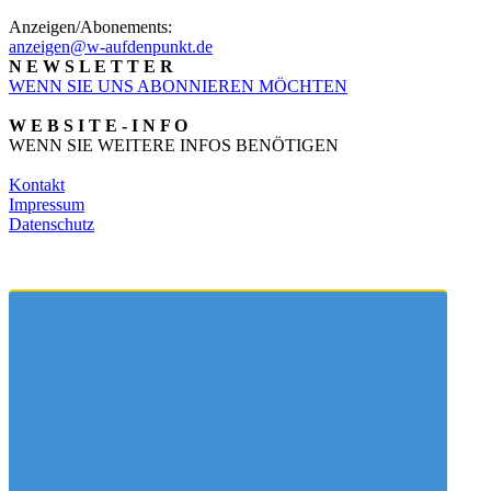
Anzeigen/Abonements:
anzeigen@w-aufdenpunkt.de
N E W S L E T T E R
WENN SIE UNS ABONNIEREN MÖCHTEN
W E B S I T E - I N F O
WENN SIE WEITERE INFOS BENÖTIGEN
Kontakt
Impressum
Datenschutz