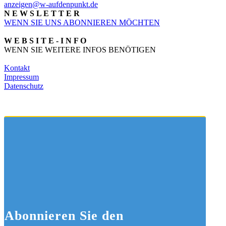
anzeigen@w-aufdenpunkt.de
N E W S L E T T E R
WENN SIE UNS ABONNIEREN MÖCHTEN
W E B S I T E - I N F O
WENN SIE WEITERE INFOS BENÖTIGEN
Kontakt
Impressum
Datenschutz
Abonnieren
Sie den