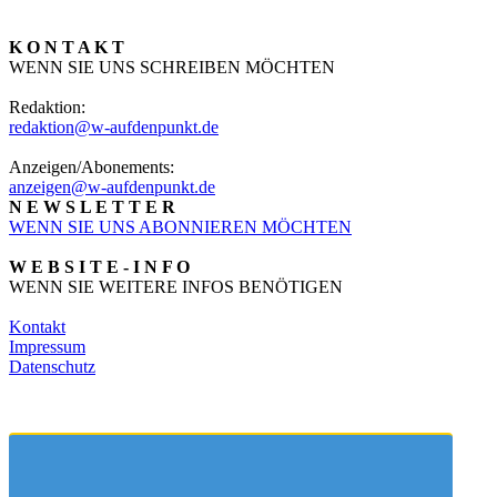
K O N T A K T
WENN SIE UNS SCHREIBEN MÖCHTEN
Redaktion:
redaktion@w-aufdenpunkt.de
Anzeigen/Abonements:
anzeigen@w-aufdenpunkt.de
N E W S L E T T E R
WENN SIE UNS ABONNIEREN MÖCHTEN
W E B S I T E - I N F O
WENN SIE WEITERE INFOS BENÖTIGEN
Kontakt
Impressum
Datenschutz