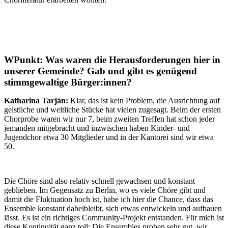
WPunkt:
Was waren die Herausforderungen hier in
unserer Gemeinde? Gab und gibt es genügend
stimmgewaltige Bürger:innen?
Katharina Tarján:
Klar, das ist kein Problem, die Ausrichtung auf
geistliche und weltliche Stücke hat vielen zugesagt. Beim der ersten
Chorprobe waren wir nur 7, beim zweiten Treffen hat schon jeder
jemanden mitgebracht und inzwischen haben Kinder- und
Jugendchor etwa 30 Mitglieder und in der Kantorei sind wir etwa
50.
Die Chöre sind also relativ schnell gewachsen und konstant
geblieben. Im Gegensatz zu Berlin, wo es viele Chöre gibt und
damit die Fluktuation hoch ist, habe ich hier die Chance, dass das
Ensemble konstant dabeibleibt, sich etwas entwickeln und aufbauen
lässt. Es ist ein richtiges Community-Projekt entstanden. Für mich ist
diese Kontinuität ganz toll: Die Ensembles proben sehr gut, wir