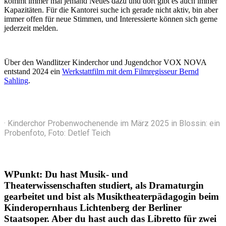
kommt immer mal jemand Neues dazu und dort gibt es auch immer
Kapazitäten. Für die Kantorei suche ich gerade nicht aktiv, bin aber
immer offen für neue Stimmen, und Interessierte können sich gerne
jederzeit melden.
Über den Wandlitzer Kinderchor und Jugendchor VOX NOVA
entstand 2024 ein
Werkstattfilm mit dem Filmregisseur Bernd
Sahling
.
· Kinderchor Probenwochenende im März 2025 in Blossin: ein
Probenfoto, Foto: Detlef Teich
WPunkt:
Du hast Musik- und
Theaterwissenschaften studiert, als Dramaturgin
gearbeitet und bist als Musiktheaterpädagogin beim
Kinderopernhaus Lichtenberg der Berliner
Staatsoper. Aber du hast auch das Libretto für zwei