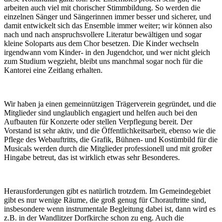
arbeiten auch viel mit chorischer Stimmbildung. So werden die
einzelnen Sänger und Sängerinnen immer besser und sicherer, und
damit entwickelt sich das Ensemble immer weiter; wir können also
nach und nach anspruchsvollere Literatur bewältigen und sogar
kleine Soloparts aus dem Chor besetzen. Die Kinder wechseln
irgendwann vom Kinder- in den Jugendchor, und wer nicht gleich
zum Studium wegzieht, bleibt uns manchmal sogar noch für die
Kantorei eine Zeitlang erhalten.
Wir haben ja einen gemeinnützigen Trägerverein gegründet, und die
Mitglieder sind unglaublich engagiert und helfen auch bei den
Aufbauten für Konzerte oder stellen Verpflegung bereit. Der
Vorstand ist sehr aktiv, und die Öffentlichkeitsarbeit, ebenso wie die
Pflege des Webauftritts, die Grafik, Bühnen- und Kostümbild für die
Musicals werden durch die Mitglieder professionell und mit großer
Hingabe betreut, das ist wirklich etwas sehr Besonderes.
Herausforderungen gibt es natürlich trotzdem. Im Gemeindegebiet
gibt es nur wenige Räume, die groß genug für Chorauftritte sind,
insbesondere wenn instrumentale Begleitung dabei ist, dann wird es
z.B. in der Wandlitzer Dorfkirche schon zu eng. Auch die