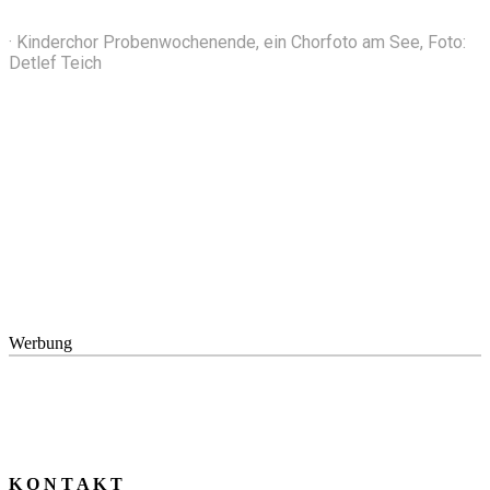
· Kinderchor Probenwochenende, ein Chorfoto am See, Foto:
Detlef Teich
Werbung
K O N T A K T