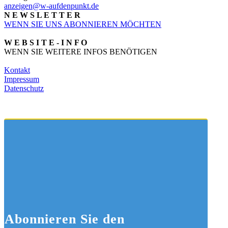
anzeigen@w-aufdenpunkt.de
N E W S L E T T E R
WENN SIE UNS ABONNIEREN MÖCHTEN
W E B S I T E - I N F O
WENN SIE WEITERE INFOS BENÖTIGEN
Kontakt
Impressum
Datenschutz
Abonnieren
Sie den