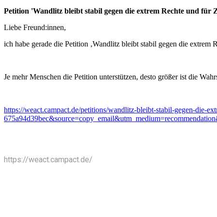
Petition 'Wandlitz bleibt stabil gegen die extrem Rechte und fü
Liebe Freund:innen,
ich habe gerade die Petition ‚Wandlitz bleibt stabil gegen die extr
Je mehr Menschen die Petition unterstützen, desto größer ist die Wahrs
https://weact.campact.de/petitions/wandlitz-bleibt-stabil-gegen-di
675a94d39bec&source=copy_email&utm_medium=recommendation
https://weact.campact.de/