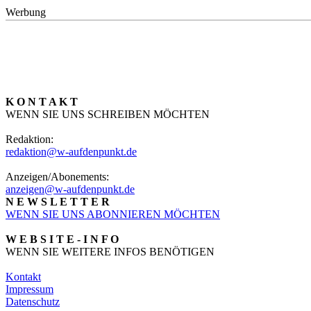
Werbung
K O N T A K T
WENN SIE UNS SCHREIBEN MÖCHTEN
Redaktion:
redaktion@w-aufdenpunkt.de
Anzeigen/Abonements:
anzeigen@w-aufdenpunkt.de
N E W S L E T T E R
WENN SIE UNS ABONNIEREN MÖCHTEN
W E B S I T E - I N F O
WENN SIE WEITERE INFOS BENÖTIGEN
Kontakt
Impressum
Datenschutz