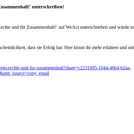
r Zusammenhalt!' unterschreiben!
em Rechte und für Zusammenhalt!‘ auf WeAct unterschrieben und würde m
cheinlichkeit, dass sie Erfolg hat. Hier könnt ihr mehr erfahren und un
e-extrem-rechte-und-fur-zusammenhalt?share=c2231695-1044-46b4-b2aa-
&utm_source=copy_email