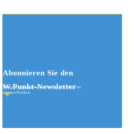
Abonnieren
Sie den
W.Punkt-Newsletter
Immer auf dem Laufenden bleiben und direkt im
eigenen Postfach.