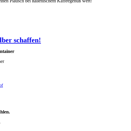
inen Plausch bei italienischem Kaffeegenuß wert!
lber schaffen!
ntainer
er
of
hlen.
.