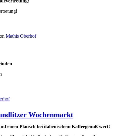
ndevertretung!
rtretung!
on
Mathis Oberhof
einden
n
erhof
Wandlitzer Wochenmarkt
nd einen Plausch bei italienischem Kaffeegenuß wert!