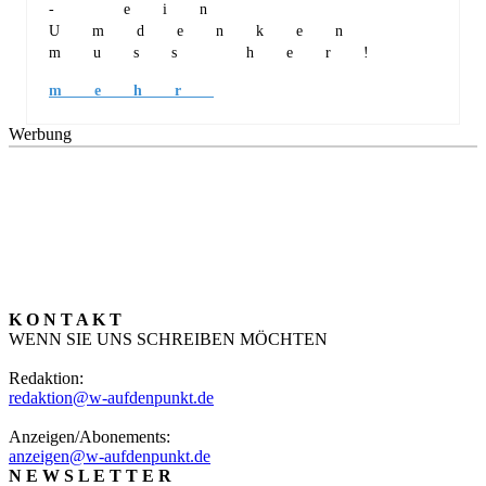
- ein
Umdenken
muss her!
mehr
Werbung
K O N T A K T
WENN SIE UNS SCHREIBEN MÖCHTEN
Redaktion:
redaktion@w-aufdenpunkt.de
Anzeigen/Abonements:
anzeigen@w-aufdenpunkt.de
N E W S L E T T E R