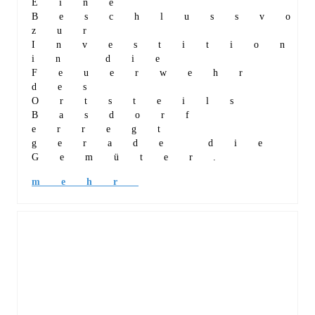
Eine
Beschlussvo
zur
Investition
in die
Feuerwehr
des
Ortsteils
Basdorf
erregt
gerade die
Gemüter.
mehr