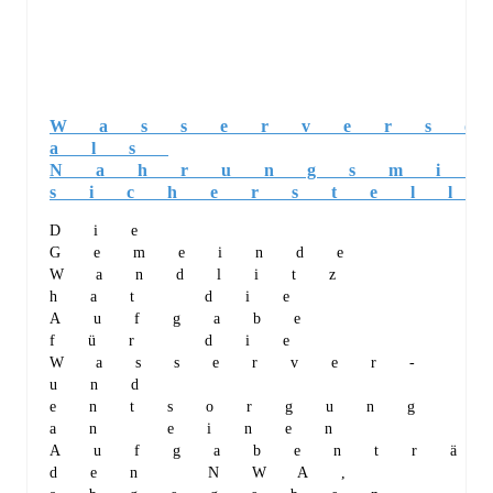
Wasservers
als
Nahrungsmi
sicherstell
Die
Gemeinde
Wandlitz
hat die
Aufgabe
für die
Wasserver-
und
entsorgung
an einen
Aufgabenträ
den NWA,