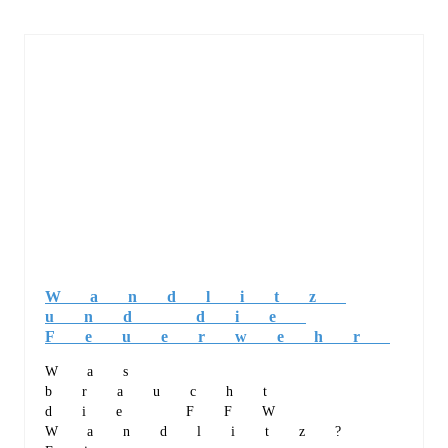
Wandlitz
und die
Feuerwehr
Was
braucht
die FFW
Wandlitz?