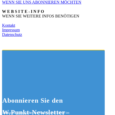
WENN SIE UNS ABONNIEREN MÖCHTEN
W E B S I T E - I N F O
WENN SIE WEITERE INFOS BENÖTIGEN
Kontakt
Impressum
Datenschutz
Abonnieren
Sie den
W.Punkt-Newsletter
Immer auf dem Laufenden bleiben und direkt im