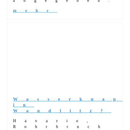
abgegeben.
mehr
Wasserknap
in
Wandlitz?
Havarie,
Rohrbruch