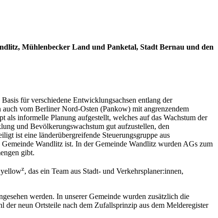
andlitz, Mühlenbecker Land und Panketal, Stadt Bernau und den
 Basis für verschiedene Entwicklungsachsen entlang der
nun auch vom Berliner Nord-Osten (Pankow) mit angrenzendem
als informelle Planung aufgestellt, welches auf das Wachstum der
cklung und Bevölkerungswachstum gut aufzustellen, den
igt ist eine länderübergreifende Steuerungsgruppe aus
ie Gemeinde Wandlitz ist. In der Gemeinde Wandlitz wurden AGs zum
engen gibt.
z
 yellow
, das ein Team aus Stadt- und Verkehrsplaner:innen,
gesehen werden. In unserer Gemeinde wurden zusätzlich die
l der neun Ortsteile nach dem Zufallsprinzip aus dem Melderegister