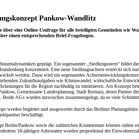
lungskonzept Pankow-Wandlitz
 über eine Online-Umfrage für alle beteiligten Gemeinden wie W
über einen entsprechenden Brief-Fragebogen.
chstumsdynamiken geprägt. Ein sogenannter „Siedlungsstern“ bildet die
Brandenburg konzentriert. Eine neue Siedlungsachsen erstreckt sich 
wickelt werden. Dazu wird ein sogenanntes Achsenentwicklungskonzept 
anstehenden Zukunftsaufgaben wie Klimawandel, wirtschaftliche Entwi
astungen für die Region nachhaltig zu minimieren. Am Konzept beteil
rk Pankow, Gemeinsame Landesplanung, Stadt Bernau), deren Partner d
. Beide AGs wurden inzwischen zusammengelegt, da es viele Schnittm
ps werden begleitet und ausgewertet durch das Berliner Planungsbüro
ektpartner beschäftigt.
 Berlin/Pankow sowie die zahlreichen Kommentare können online ein
ndestens 18-jährigen Adressaten wurden proportional der Einwohnerzah