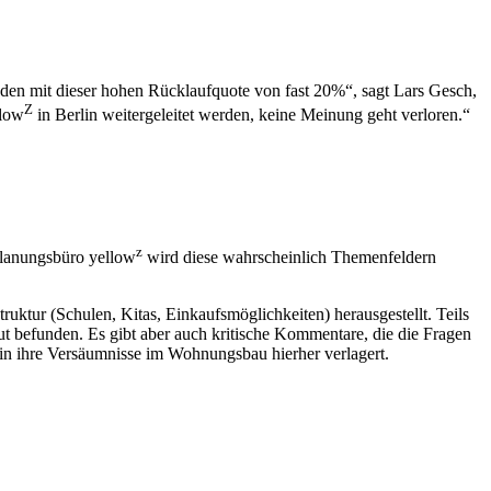
rieden mit dieser hohen Rücklaufquote von fast 20%“, sagt Lars Gesch,
Z
llow
in Berlin weitergeleitet werden, keine Meinung geht verloren.“
z
Planungsbüro yellow
wird diese wahrscheinlich Themenfeldern
tur (Schulen, Kitas, Einkaufsmöglichkeiten) herausgestellt. Teils
t befunden. Es gibt aber auch kritische Kommentare, die die Fragen
in ihre Versäumnisse im Wohnungsbau hierher verlagert.