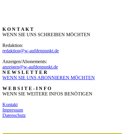
K O N T A K T
WENN SIE UNS SCHREIBEN MÖCHTEN
Redaktion:
redaktion@w-aufdenpunkt.de
Anzeigen/Abonements:
anzeigen@w-aufdenpunkt.de
N E W S L E T T E R
WENN SIE UNS ABONNIEREN MÖCHTEN
W E B S I T E - I N F O
WENN SIE WEITERE INFOS BENÖTIGEN
Kontakt
Impressum
Datenschutz