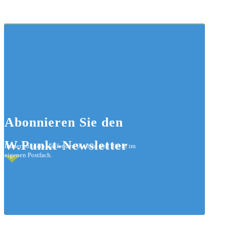
Abonnieren
Sie den
W.Punkt-Newsletter
Immer auf dem Laufenden bleiben und direkt im
eigenen Postfach.