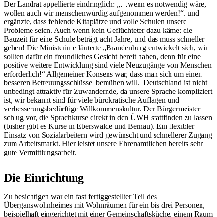
Der Landrat appellierte eindringlich: „…wenn es notwendig wäre,
wollen auch wir menschenwürdig aufgenommen werden!“, und
ergänzte, dass fehlende Kitaplätze und volle Schulen unsere
Probleme seien. Auch wenn kein Geflüchteter dazu käme: die
Bauzeit für eine Schule beträgt acht Jahre, und das muss schneller
gehen! Die Ministerin erläuterte „Brandenburg entwickelt sich, wir
sollten dafür ein freundliches Gesicht bereit haben, denn für eine
positive weitere Entwicklung sind viele Neuzugänge von Menschen
erforderlich!“ Allgemeiner Konsens war, dass man sich um einen
besseren Betreuungsschlüssel bemühen will. Deutschland ist nicht
unbedingt attraktiv für Zuwandernde, da unsere Sprache kompliziert
ist, wir bekannt sind für viele bürokratische Auflagen und
verbesserungsbedürftige Willkommenskultur. Der Bürgermeister
schlug vor, die Sprachkurse direkt in den ÜWH stattfinden zu lassen
(bisher gibt es Kurse in Eberswalde und Bernau). Ein flexibler
Einsatz von Sozialarbeitern wird gewünscht und schnellerer Zugang
zum Arbeitsmarkt. Hier leistet unsere Ehrenamtlichen bereits sehr
gute Vermittlungsarbeit.
Die Einrichtung
Zu besichtigen war ein fast fertiggestellter Teil des
Überganswohnheimes mit Wohnräumen für ein bis drei Personen,
beispielhaft eingerichtet mit einer Gemeinschaftsküche, einem Raum