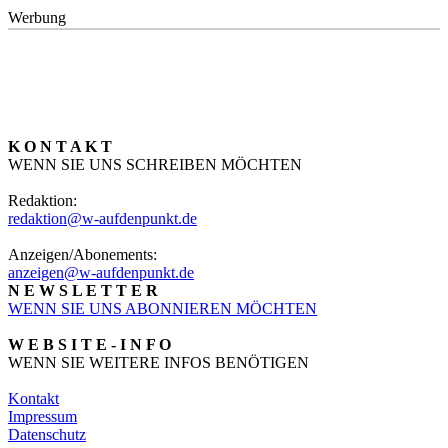
Werbung
K O N T A K T
WENN SIE UNS SCHREIBEN MÖCHTEN
Redaktion:
redaktion@w-aufdenpunkt.de
Anzeigen/Abonements:
anzeigen@w-aufdenpunkt.de
N E W S L E T T E R
WENN SIE UNS ABONNIEREN MÖCHTEN
W E B S I T E - I N F O
WENN SIE WEITERE INFOS BENÖTIGEN
Kontakt
Impressum
Datenschutz