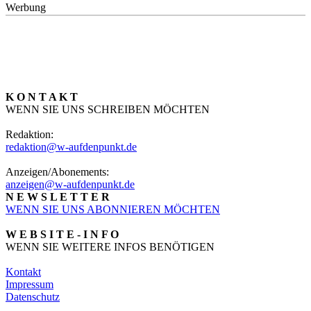
Werbung
K O N T A K T
WENN SIE UNS SCHREIBEN MÖCHTEN
Redaktion:
redaktion@w-aufdenpunkt.de
Anzeigen/Abonements:
anzeigen@w-aufdenpunkt.de
N E W S L E T T E R
WENN SIE UNS ABONNIEREN MÖCHTEN
W E B S I T E - I N F O
WENN SIE WEITERE INFOS BENÖTIGEN
Kontakt
Impressum
Datenschutz