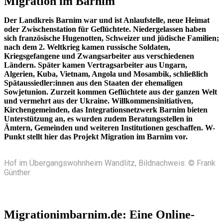
Migration im Barnim
Der Landkreis Barnim war und ist Anlaufstelle, neue Heimat
oder Zwischenstation für Geflüchtete. Niedergelassen haben
sich französische Hugenotten, Schweizer und jüdische Familien;
nach dem 2. Weltkrieg kamen russische Soldaten,
Kriegsgefangene und Zwangsarbeiter aus verschiedenen
Ländern. Später kamen Vertragsarbeiter aus Ungarn,
Algerien, Kuba, Vietnam, Angola und Mosambik, schließlich
Spätaussiedler:innen aus den Staaten der ehemaligen
Sowjetunion. Zurzeit kommen Geflüchtete aus der ganzen Welt
und vermehrt aus der Ukraine. Willkommensinitiativen,
Kirchengemeinden, das Integrationsnetzwerk Barnim bieten
Unterstützung an, es wurden zudem Beratungsstellen in
Ämtern, Gemeinden und weiteren Institutionen geschaffen. W-
Punkt stellt hier das Projekt Migration im Barnim vor.
Hof im Übergangswohnheim Wandlitz, Bildnachweis: © Frank
Günther
Migrationimbarnim.de: Eine Online-