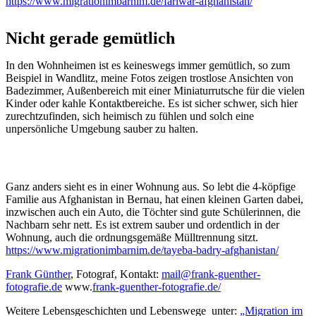
https://www.migrationimbarnim.de/fariwar-afghanistan/
Nicht gerade gemütlich
In den Wohnheimen ist es keineswegs immer gemütlich, so zum
Beispiel in Wandlitz, meine Fotos zeigen trostlose Ansichten von
Badezimmer, Außenbereich mit einer Miniaturrutsche für die vielen
Kinder oder kahle Kontaktbereiche. Es ist sicher schwer, sich hier
zurechtzufinden, sich heimisch zu fühlen und solch eine
unpersönliche Umgebung sauber zu halten.
Ganz anders sieht es in einer Wohnung aus. So lebt die 4-köpfige
Familie aus Afghanistan in Bernau, hat einen kleinen Garten dabei,
inzwischen auch ein Auto, die Töchter sind gute Schülerinnen, die
Nachbarn sehr nett. Es ist extrem sauber und ordentlich in der
Wohnung, auch die ordnungsgemäße Mülltrennung sitzt.
https://www.migrationimbarnim.de/tayeba-badry-afghanistan/
Frank Günther
, Fotograf, Kontakt:
mail@frank-guenther-
fotografie.de
www.
frank-guenther-fotografie.de/
Weitere Lebensgeschichten und Lebenswege unter:
„Migration im