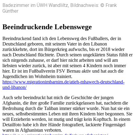
Badezimmer im ÜWH Wandliltz, Bildnachweis: © Frank
Günther
Beeindruckende Lebenswege
Beeindruckend fand ich den Lebensweg des Fußballers, der in
Deutschland geboren, mit seinem Vater in den Libanon
zurückkehrte, dort im Bürgerkrieg aufwuchs, bis er 2018 wieder
nach Deutschland flüchtete. Durch seinen ungeklärten Status fühlt er
sich nirgends zuhause, er darf hier nicht arbeiten und will am
liebsten wieder zurück, ist aber mit seinen 4 Kindern noch immer
hier. Er ist im Fußballverein FSV Bernau aktiv und hat auch die
Jugendlichen im Wohnheim trainiert.
https://www.migrationimbarnim.de/atieh-mhawech-deutschland-
und-libanon/
Auch sehr beeindruckt hat mich die Geschichte der jungen
Afghanin, die ihre große Familie zurückgelassen hat, nachdem die
Bedrohung durch die Taliban immer stärker wurde. Nun hat sie ein
neues, selbstbestimmtes Leben mit ihren Kindern hier begonnen. Sie
will Erzieherin werden, ist mutig und trägt kein Kopftuch. In einem
Detailfoto habe ich ihre Hände fotografiert, lackierte Fingernägel
waren in Afghanistan verboten.