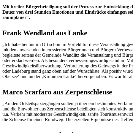
Mit breiter Bürgerbeteiligung soll der Prozess zur Entwicklung de
Dauer von drei Stunden Emotionen und Eindrücke einfangen sol
raumplaner“.
Frank Wendland aus Lanke
„Ich habe bei mir im Ort schon im Vorfeld für diese Veranstaltung ge
mit den anwesenden interessierten Bürgerinnen und Bürgern Verbesse
begleitete seitens der Gemeinde Wandlitz die Veranstaltung und Bürg
oder erklärt werden. Als besonders verbesserungswürdig stand im Mi
Geschwindigkeitsüberwachung, Verbreiterung des Gehwegs in der P
oder Ladeburg stand ganz oben auf der Wunschliste. Als positiv wurd
Obersee‘ und an der ‚Krummen Lanke‘ hervorgehoben. Es war für alle
Marco Scarfaro aus Zerpenschleuse
„An den Ortsteilspaziergängen sollten ja über ein bestimmtes Verfahre
und die Einwohner aus Zerpenschleuse beteiligten sich konstruktiv und
u.a. Verkehr mit moderater Geschwindigkeit, sanfte Tourismusentwi
die Schleuse für einen Rundweg. Die erzielten Ergebnisse des Treffen