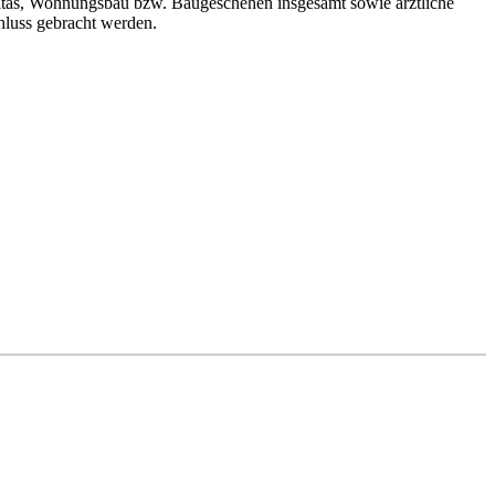
 Kitas, Wohnungsbau bzw. Baugeschehen insgesamt sowie ärztliche
hluss gebracht werden.