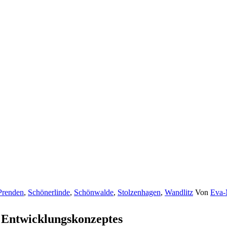
Prenden
,
Schönerlinde
,
Schönwalde
,
Stolzenhagen
,
Wandlitz
Von
Eva-
 Entwicklungskonzeptes