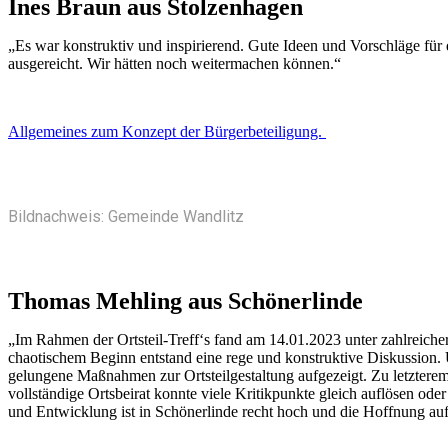
Ines Braun aus Stolzenhagen
„Es war konstruktiv und inspirierend. Gute Ideen und Vorschläge für 
ausgereicht. Wir hätten noch weitermachen können.“
Allgemeines zum Konzept der Bürgerbeteiligung.
Bildnachweis: Gemeinde Wandlitz
Thomas Mehling aus Schönerlinde
„Im Rahmen der Ortsteil-Treff‘s fand am 14.01.2023 unter zahlreich
chaotischem Beginn entstand eine rege und konstruktive Diskussion.
gelungene Maßnahmen zur Ortsteilgestaltung aufgezeigt. Zu letzterem
vollständige Ortsbeirat konnte viele Kritikpunkte gleich auflösen oder
und Entwicklung ist in Schönerlinde recht hoch und die Hoffnung auf 