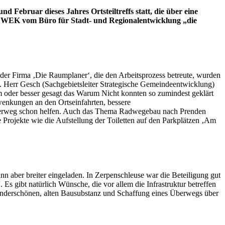
d Februar dieses Jahres Ortsteiltreffs statt, die über eine
pt WEK vom Büro für Stadt- und Regionalentwicklung „die
n der Firma ‚Die Raumplaner‘, die den Arbeitsprozess betreute, wurden
. Herr Gesch (Sachgebietsleiter Strategische Gemeindeentwicklung)
m oder besser gesagt das Warum Nicht konnten so zumindest geklärt
wenkungen an den Ortseinfahrten, bessere
Überweg schon helfen. Auch das Thema Radwegebau nach Prenden
Projekte wie die Aufstellung der Toiletten auf den Parkplätzen ‚Am
ann aber breiter eingeladen. In Zerpenschleuse war die Beteiligung gut
Es gibt natürlich Wünsche, die vor allem die Infrastruktur betreffen
wunderschönen, alten Bausubstanz und Schaffung eines Überwegs über