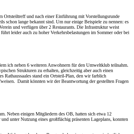
 Ortsteiltreff und nach einer Einführung mit Vorstellungsrunde
eils schon lange bekannt sind. Um nur einige Beispiele zu nennen: es
erein und verfügen über 2 Restaurants. Die Infrastruktur weist
führt leider auch zu hoher Verkehrsbelastungen im Sommer oder bei
n dem ich neben 6 weiteren Anwohnern für den Umweltklub teilnahm.
ischen Strukturen zu erhalten, gleichzeitig aber auch einen
s Rathaussaales stand ein Ortsteil-Plan, den wir farblich
ufweisen. Damit könnten wir der Beantwortung der gestellten Fragen
rum. Neben einigen Mitgliedern des OB, hatten sich etwa 12
or und unter Nutzung eines großflächig präsenten Lageplans, konnten