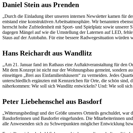
Daniel Stein aus Prenden
„Durch die Einladung über unseren internen Newsletter kamen für den
entstand eine konstruktiven Arbeitsatmosphäre. Wir benannten ebenso v
herrscht hohe Zufriedenheit mit Sport- und Spielplatz sowie unserer 
dagegen Mängel auf wie die Umstellung der Laternen auf LED, fehlen
Staus auf der Autobahn. Für eine bessere Radwegesituation würden w
Hans Reichardt aus Wandlitz
„Am 21. Januar fand im Rathaus eine Auftaktveranstaltung für den 
Mit dem Konzept ist nicht nur der Wohnungsbau gemeint, sondern auch
einseitigen „Brei aus Einfamilienhäusern“ zu vermeiden. Jedes Quartier
unterschiedlich ergänzten mit Kennzeichen für Orte, die schön sind
näherkommen: Wie soll sich Wandlitz entwickeln? Und: Wie soll sich 
Peter Liebehenschel aus Basdorf
„Witterungsbedingt und der Größe unseres Ortsteils geschuldet, war 
Basdorferinnen und Basdorfer eingefunden. Die Mitarbeiterinnen und 
alle Anwesenden sich zu Schwerpunkten möglicher Entwicklung bzw. 