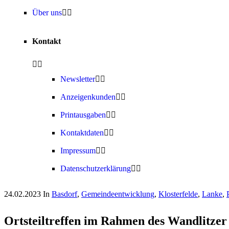
Über uns
Kontakt
Newsletter
Anzeigenkunden
Printausgaben
Kontaktdaten
Impressum
Datenschutzerklärung
24.02.2023
In
Basdorf
,
Gemeindeentwicklung
,
Klosterfelde
,
Lanke
,
Ortsteiltreffen im Rahmen des Wandlitzer