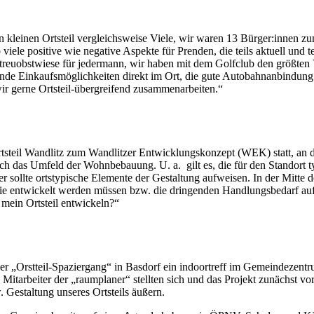
 kleinen Ortsteil vergleichsweise Viele, wir waren 13 Bürger:innen zum
iele positive wie negative Aspekte für Prenden, die teils aktuell und t
Streuobstwiese für jedermann, wir haben mit dem Golfclub den größten V
de Einkaufsmöglichkeiten direkt im Ort, die gute Autobahnanbindung 
ir gerne Ortsteil-übergreifend zusammenarbeiten.“
Ortsteil Wandlitz zum Wandlitzer Entwicklungskonzept (WEK) statt, a
 das Umfeld der Wohnbebauung. U. a. gilt es, die für den Standort typ
 sollte ortstypische Elemente der Gestaltung aufweisen. In der Mitte de
, die entwickelt werden müssen bzw. die dringenden Handlungsbedarf a
mein Ortsteil entwickeln?“
der „Orstteil-Spaziergang“ in Basdorf ein indoortreff im Gemeindezent
Mitarbeiter der „raumplaner“ stellten sich und das Projekt zunächst v
Gestaltung unseres Ortsteils äußern.