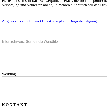
Es stellten sich sehr bald Schwerpunkte heraus, die auch die polit
Versorgung und Verkehrsplanung. In mehreren Schritten soll das Proj
Allgemeines zum Entwicklungskonzept und Bürgerbeteiligung.
Bildnachweis: Gemeinde Wandlitz
Werbung
K O N T A K T