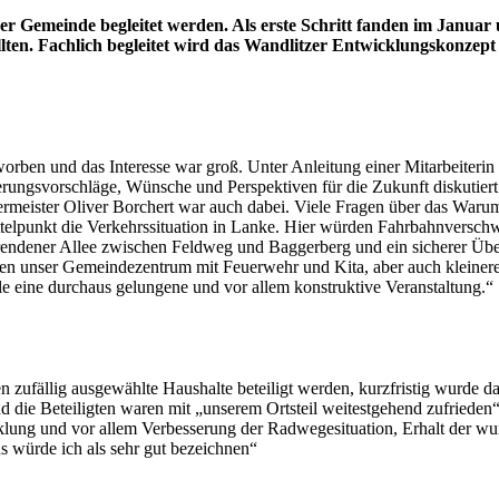
r Gemeinde begleitet werden. Als erste Schritt fanden im Januar un
lten. Fachlich begleitet wird das Wandlitzer Entwicklungskonze
worben und das Interesse war groß. Unter Anleitung einer Mitarbeiteri
rungsvorschläge, Wünsche und Perspektiven für die Zukunft diskutiert
ermeister Oliver Borchert war auch dabei. Viele Fragen über das Waru
ttelpunkt die Verkehrssituation in Lanke. Hier würden Fahrbahnversch
rendener Allee zwischen Feldweg und Baggerberg und ein sicherer 
en unser Gemeindezentrum mit Feuerwehr und Kita, aber auch kleinere 
 eine durchaus gelungene und vor allem konstruktive Veranstaltung.“
n zufällig ausgewählte Haushalte beteiligt werden, kurzfristig wurde d
 die Beteiligten waren mit „unserem Ortsteil weitestgehend zufrieden“. 
cklung und vor allem Verbesserung der Radwegesituation, Erhalt der 
s würde ich als sehr gut bezeichnen“