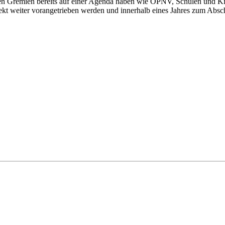
ischen Gremien bereits auf einer Agenda haben wie ÖPNV, Schulen und
ekt weiter vorangetrieben werden und innerhalb eines Jahres zum Absc