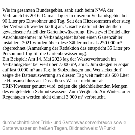
Wie im gesamten Bundesgebiet, sank auch beim NWA der
Verbrauch bis 2016. Damals lag er in unserem Verbandsgebiet bei
90 Liter pro Einwohner und Tag. Seit den Hitzesommern aber stieg
der Verbrauch wieder kräftig an. Ursache dafür ist der deutlich
gewachsene Anteil der Gartenbewässerung. Etwa zwei Drittel aller
Anschlussnehmer im Verbandsgebiet haben einen Gartenzähler
installiert. 2021 wurden über diese Zähler mehr als 250.000 m³
abgerechnet (Anmerkung der Redaktion das entspricht 35 Liter pro
Person und Tag für die Gartenbewässerung).
Ein Beispiel: Am 14. Mai 2023 lag der Wasserverbrauch im
Verbandsgebiet bei weit über 7.000 m³, am 4. Juni stiegen er sogar
auf fast 9.000 m³ am Tag. In Stolzenhagen und Wensickendorf
zeigte die Datenauswertung an diesem Tag weit mehr als 600 Liter
je Hausanschluss an. Dass dieses Wasser nicht nur als
TRINKwasser genutzt wird, zeigen die gleichbleibenden Mengen
des eingeleiteten Schmutzwassers. Zum Vergleich: An Winter- oder
Regentagen werden nicht einmal 3.000 m³ verbraucht.
durchschnittlicher Trink- und Gartenwasserverbrauch sowie
Gartenwasser an heißen Tagen, Bildnachweis: WPunkt