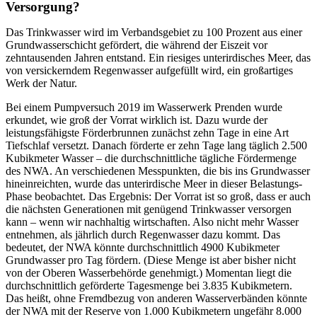
Versorgung?
Das Trinkwasser wird im Verbandsgebiet zu 100 Prozent aus einer
Grundwasserschicht gefördert, die während der Eiszeit vor
zehntausenden Jahren entstand. Ein riesiges unterirdisches Meer, das
von versickerndem Regenwasser aufgefüllt wird, ein großartiges
Werk der Natur.
Bei einem Pumpversuch 2019 im Wasserwerk Prenden wurde
erkundet, wie groß der Vorrat wirklich ist. Dazu wurde der
leistungsfähigste Förderbrunnen zunächst zehn Tage in eine Art
Tiefschlaf versetzt. Danach förderte er zehn Tage lang täglich 2.500
Kubikmeter Wasser – die durchschnittliche tägliche Fördermenge
des NWA. An verschiedenen Messpunkten, die bis ins Grundwasser
hineinreichten, wurde das unterirdische Meer in dieser Belastungs-
Phase beobachtet. Das Ergebnis: Der Vorrat ist so groß, dass er auch
die nächsten Generationen mit genügend Trinkwasser versorgen
kann – wenn wir nachhaltig wirtschaften. Also nicht mehr Wasser
entnehmen, als jährlich durch Regenwasser dazu kommt. Das
bedeutet, der NWA könnte durchschnittlich 4900 Kubikmeter
Grundwasser pro Tag fördern. (Diese Menge ist aber bisher nicht
von der Oberen Wasserbehörde genehmigt.) Momentan liegt die
durchschnittlich geförderte Tagesmenge bei 3.835 Kubikmetern.
Das heißt, ohne Fremdbezug von anderen Wasserverbänden könnte
der NWA mit der Reserve von 1.000 Kubikmetern ungefähr 8.000