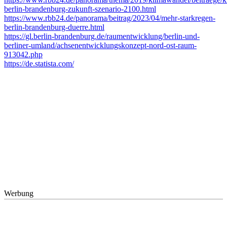
berlin-brandenburg-zukunft-szenario-2100.html
https://www.rbb24.de/panorama/beitrag/2023/04/mehr-starkregen-
berlin-brandenburg-duerre.html
https://gl.berlin-brandenburg.de/raumentwicklung/berlin-und-
berliner-umland/achsenentwicklungskonzept-nord-ost-raum-
913042.php
https://de.statista.com/
Werbung