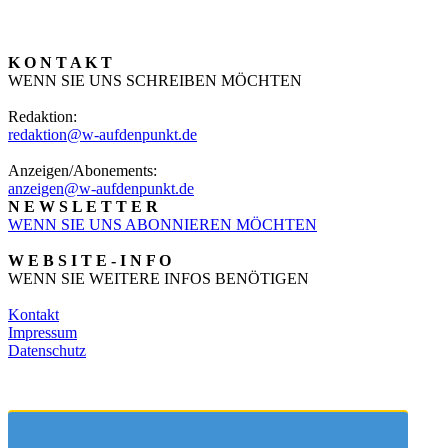
K O N T A K T
WENN SIE UNS SCHREIBEN MÖCHTEN
Redaktion:
redaktion@w-aufdenpunkt.de
Anzeigen/Abonements:
anzeigen@w-aufdenpunkt.de
N E W S L E T T E R
WENN SIE UNS ABONNIEREN MÖCHTEN
W E B S I T E - I N F O
WENN SIE WEITERE INFOS BENÖTIGEN
Kontakt
Impressum
Datenschutz