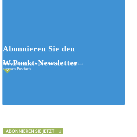
Abonnieren
Sie den
W.Punkt-Newsletter
Immer auf dem Laufenden bleiben und direkt im
eigenen Postfach.
ABONNIEREN SIE JETZT