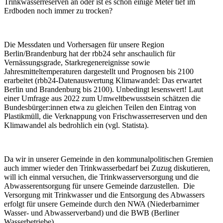
Trinkwasserreserven an oder ist es schon einige Meter tief im
Erdboden noch immer zu trocken?
Die Messdaten und Vorhersagen für unsere Region
Berlin/Brandenburg hat der rbb24 sehr anschaulich für
Vernässungsgrade, Starkregenereignisse sowie
Jahresmitteltemperaturen dargestellt und Prognosen bis 2100
erarbeitet (rbb24-Datenauswertung Klimawandel: Das erwartet
Berlin und Brandenburg bis 2100). Unbedingt lesenswert! Laut
einer Umfrage aus 2022 zum Umweltbewusstsein schätzen die
Bundesbürger:innen etwa zu gleichen Teilen den Eintrag von
Plastikmüll, die Verknappung von Frischwasserreserven und den
Klimawandel als bedrohlich ein (vgl. Statista).
Da wir in unserer Gemeinde in den kommunalpolitischen Gremien
auch immer wieder den Trinkwasserbedarf bei Zuzug diskutieren,
will ich einmal versuchen, die Trinkwasserversorgung und die
Abwasserentsorgung für unsere Gemeinde darzustellen. Die
Versorgung mit Trinkwasser und die Entsorgung des Abwassers
erfolgt für unsere Gemeinde durch den NWA (Niederbarnimer
Wasser- und Abwasserverband) und die BWB (Berliner
Wasserbetriebe).