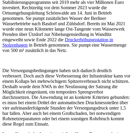
Stabilisierungsprogramms seit 2019 mehr als vier Millionen Euro
investiert. Rechtzeitig vor dem Sommer 2023 wurde die
Ortsumgehungsleitung Schönwalde am 14. Juni in Betrieb
genommen. Sie pumpt zusätzliches Wasser der Berliner
Wasserbetriebe nach Basdorf und Zühlsdorf. Bereits im Mai 2021
wurde eine neun Kilometer lange Ost-Tangente vom Wasserwerk
Prenden über Ützdorf zur Nibelungensiedlung in Wandlitz
eingeweiht sowie Ende 2022 die
Druckerhöhungsstation in
Stolzenhagen
in Betrieb genommen. Sie pumpt eine Wassermenge
von 500 m³ zusätzlich in das Netz.
Die Versorgungsbedingungen haben sich dadurch deutlich
verbessert. Doch auch diese Verbesserung der Infrastruktur kann vor
einem Kollaps bei mehrwöchigem Spitzenverbrauch nicht schützen.
Deshalb wurde dem NWA in der Neufassung der Satzung die
Möglichkeit eingeräumt, ein temporäres Sprengverbot
durchzusetzen. Die Anwendung ist an konkrete Kriterien gebunden:
es muss bei einem Drittel der automatischen Druckmessstellen über
vier aufeinanderfolgende Stunden der Versorgungsdruck unter 1,5
bar fallen. Aber auch bei einem Großschaden, bei notwendigen
Rohrnetzreparaturen oder bei einem sonstigen Rohrbruch kommt
diese Regel zum Einsatz.