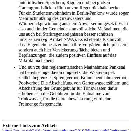
unterirdischen Speichern, Rigolen und bei großen
Gartengrundstücken Einbau von Regenrückhaltebecken.
Für ein Studentenwohnheim in Berlin-Pankow wurde sogar
Mehrfachnutzung des Grauwassers und
Wärmerückgewinnung aus dem Abwasser umgesetzt. Es ist
also auch in der Gemeinde sinnvoll solche Maßnahmen, die
uns auch bei Starkregenereignissen besser schützen
umzusetzen (vgl Artikel NWA). Es ist ebenfalls sinnvoll,
dass Eigenheimbesitzer:innen ihre Vorgärten nicht pflastern,
sondern auch hier Versickerungsfläche bieten und
Bepflanzungen, die zudem positiven Einfluss auf das
Mikroklima haben!
Und nun zu den reglementarischen Maßnahmen: Panketal
hat bereits einige davon umgesetzt die Wasserampel,
zeitlich begrenztes Sprengverbot, Brunnenentnahmeverbot,
Poolverbot. Die Abschaffung von Gartenwasserzählern und
Abschaffung der Grundgebühr für Trinkwasser, dafür
erhöhen sich die Gebühren für die Entnahme von
Trinkwasser, für die Gartenbewässerung wird eine
Freimenge festgemacht.
Externe Links zum Artikel:
https://www.rbb24.de/panorama/thema/2019/klimawandel/beitraege/