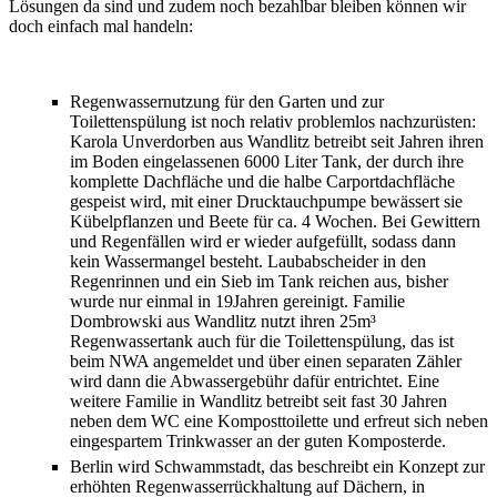
Lösungen da sind und zudem noch bezahlbar bleiben können wir
doch einfach mal handeln:
Regenwassernutzung für den Garten und zur
Toilettenspülung ist noch relativ problemlos nachzurüsten:
Karola Unverdorben aus Wandlitz betreibt seit Jahren ihren
im Boden eingelassenen 6000 Liter Tank, der durch ihre
komplette Dachfläche und die halbe Carportdachfläche
gespeist wird, mit einer Drucktauchpumpe bewässert sie
Kübelpflanzen und Beete für ca. 4 Wochen. Bei Gewittern
und Regenfällen wird er wieder aufgefüllt, sodass dann
kein Wassermangel besteht. Laubabscheider in den
Regenrinnen und ein Sieb im Tank reichen aus, bisher
wurde nur einmal in 19Jahren gereinigt. Familie
Dombrowski aus Wandlitz nutzt ihren 25m³
Regenwassertank auch für die Toilettenspülung, das ist
beim NWA angemeldet und über einen separaten Zähler
wird dann die Abwassergebühr dafür entrichtet. Eine
weitere Familie in Wandlitz betreibt seit fast 30 Jahren
neben dem WC eine Komposttoilette und erfreut sich neben
eingespartem Trinkwasser an der guten Komposterde.
Berlin wird Schwammstadt, das beschreibt ein Konzept zur
erhöhten Regenwasserrückhaltung auf Dächern, in