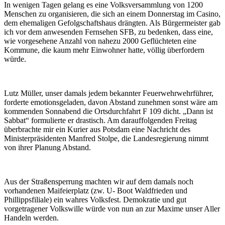
In wenigen Tagen gelang es eine Volksversammlung von 1200
Menschen zu organisieren, die sich an einem Donnerstag im Casino,
dem ehemaligen Gefolgschaftshaus drängten. Als Bürgermeister gab
ich vor dem anwesenden Fernsehen SFB, zu bedenken, dass eine,
wie vorgesehene Anzahl von nahezu 2000 Geflüchteten eine
Kommune, die kaum mehr Einwohner hatte, völlig überfordern
würde.
Lutz Müller, unser damals jedem bekannter Feuerwehrwehrführer,
forderte emotionsgeladen, davon Abstand zunehmen sonst wäre am
kommenden Sonnabend die Ortsdurchfahrt F 109 dicht. „Dann ist
Sabbat“ formulierte er drastisch. Am darauffolgenden Freitag
überbrachte mir ein Kurier aus Potsdam eine Nachricht des
Ministerpräsidenten Manfred Stolpe, die Landesregierung nimmt
von ihrer Planung Abstand.
Aus der Straßensperrung machten wir auf dem damals noch
vorhandenen Maifeierplatz (zw. U- Boot Waldfrieden und
Phillippsfiliale) ein wahres Volksfest. Demokratie und gut
vorgetragener Volkswille würde von nun an zur Maxime unser Aller
Handeln werden.