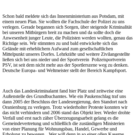
Schon bald meldete sich das Innenministerium aus Potsdam, mit
einem neuen Plan. Sie wollten die Fachschule der Polizei zu uns
verlegen. Gerade begannen sich Sorgen, über steigende Kriminalität
bei unseren Mitbürgern breit zu machen und da sollte doch die
Anwesenheit junger Leute, die Polizisten werden wollten, genau das
Richtige sein. Wir stimmten zu und bald entwickelte sich das
Gelände mit erheblichem Aufwand zum gesellschaftlichen
Mittelpunkt unseres Dorfes. Lehrkräfte und weitere Zivilangestellte
ließen sich bei uns nieder und der Sportverein Polizeisportverein
PSV, ist seit dem nicht mehr aus der Sportlerszene weg zu denken.
Deutsche Europa- und Weltmeister stellt der Bereich Kampfsport.
Auch das Landeskriminalamt fand hier Platz und zeitweise eine
Außenstelle des Grundbuchamtes. Wie ein Paukenschlag traf uns
dann 2005 der Beschluss der Landesregierung, den Standort nach
Oranienburg zu verlegen. Trotz wiederholter Proteste konnten wir
das nicht verhindern und 2006 stand das Objekt leer. Wieder drohte
Verfall und erst nach zäher Überzeugungsarbeit gelang es die
Gemeindevertretung und schließlich die zuständigen Ministerien
von einer Planung für Wohnungsbau, Handel, Gewerbe und
Erholung zu bewegen. „Wer will denn in so einer ollen Kaserne