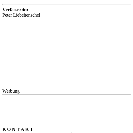
Verfasser:in:
Peter Liebehenschel
Werbung
K O N T A K T