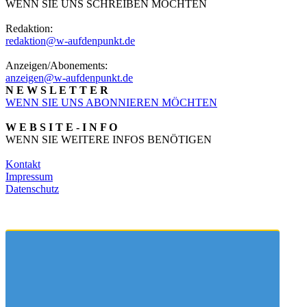
WENN SIE UNS SCHREIBEN MÖCHTEN
Redaktion:
redaktion@w-aufdenpunkt.de
Anzeigen/Abonements:
anzeigen@w-aufdenpunkt.de
N E W S L E T T E R
WENN SIE UNS ABONNIEREN MÖCHTEN
W E B S I T E - I N F O
WENN SIE WEITERE INFOS BENÖTIGEN
Kontakt
Impressum
Datenschutz